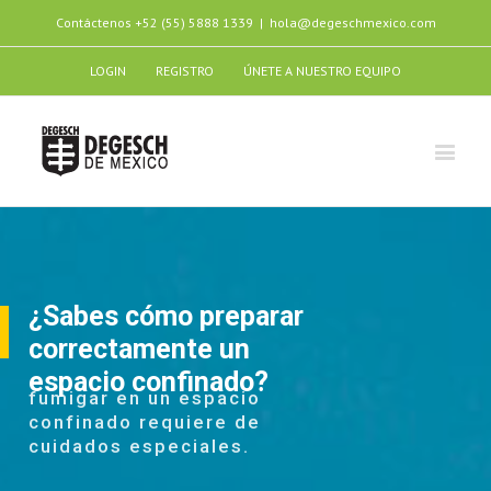
Contáctenos
+52 (55) 5888 1339
|
hola@degeschmexico.com
LOGIN
REGISTRO
ÚNETE A NUESTRO EQUIPO
¿Sabes cómo preparar
correctamente un
espacio confinado?
fumigar en un espacio
confinado requiere de
cuidados especiales.